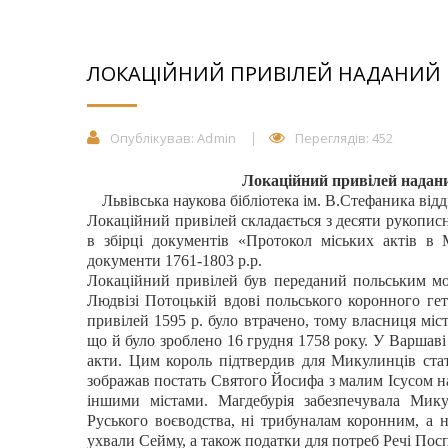
ЛОКАЦІЙНИЙ ПРИВІЛЕЙ НАДАНИЙ В
Опублікував:
Admin
Переглядів: 452
Локаційний привілей надан
Львівська наукова бібліотека ім. В.Стефаника відділ
Локаційний привілей складається з десяти рукопис
в збірці документів «Протокол міських актів в 
документи 1761-1803 р.р.
Локаційний привілей був переданий польським мон
Людвізі Потоцькій вдові польського коронного ге
привілей 1595 р. було втрачено, тому власниця міс
що й було зроблено 16 грудня 1758 року. У Варшаві
акти. Цим король підтвердив для Микулинців стат
зображав постать Святого Йосифа з малим Ісусом на 
іншими містами. Магдебурія забезпечувала Мику
Руського воєводства, ні трибуналам коронним, а н
ухвали Сейму, а також податки для потреб Речі Пос