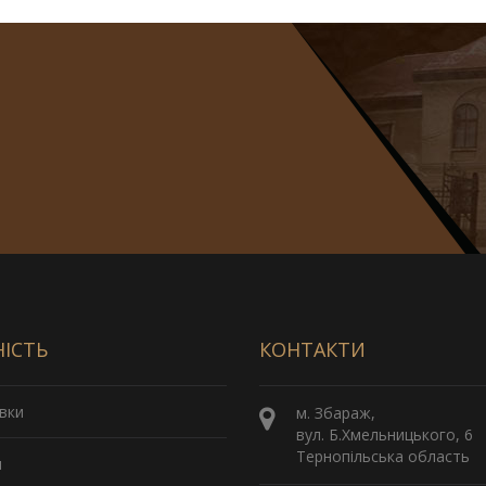
НІСТЬ
КОНТАКТИ
вки
м. Збараж,
вул. Б.Хмельницького, 6
Тернопільська область
и