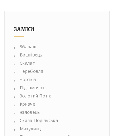
ЗАМКИ
Збараж
Вишнівець
Скалат
Теребовля
Чортків
Підзамочок
Золотий Потік
Кривче
Язловець
Скала-Подільська
Микулинці