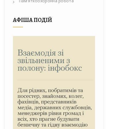
Пам'яткоохоронна робота
АФІША ПОДІЙ