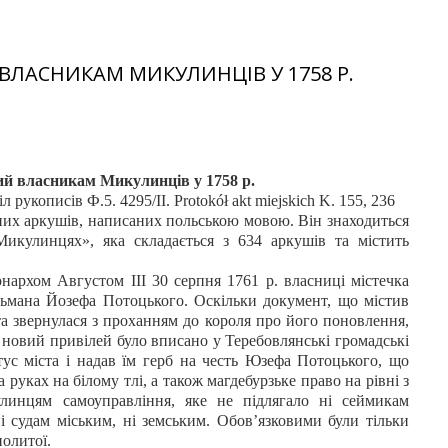
ЛАСНИКАМ МИКУЛИНЦІВ У 1758 Р.
ий власникам Микулинців у 1758 р.
 рукописів Ф.5. 4295/II. Protokół akt miejskich K. 155, 236
них аркушів, написаних польською мовою. Він знаходиться
Микулинцях», яка складається з 634 аркушів та містить
архом Августом ІІІ 30 серпня 1761 р. власниці містечка
тьмана Йозефа Потоцького. Оскільки документ, що містив
та звернулася з проханням до короля про його поновлення,
 новий привілей було вписано у Теребовлянські громадські
ус міста і надав їм герб на честь Юзефа Потоцького, що
руках на білому тлі, а також магдебурзьке право на рівні з
линцям самоуправління, яке не підлягало ні сеймикам
і судам міським, ні земським. Обов’язковими були тільки
политої.