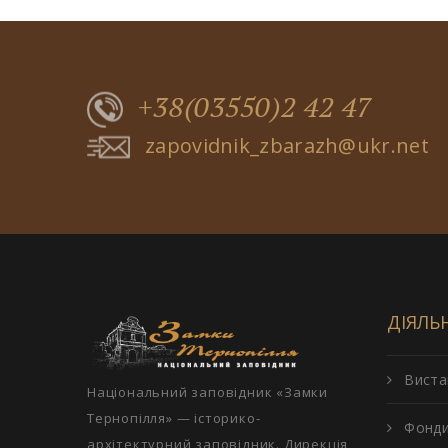
+38(03550)2 42 47
zapovidnik_zbarazh@ukr.net
ДІЯЛЬ
Виста
Національний заповідник «Замки
Тернопілля» — історико-
Фонд
архітектурний заповідник. Дирекція