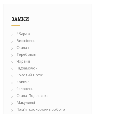
ЗАМКИ
Збараж
Вишнівець
Скалат
Теребовля
Чортків
Підзамочок
Золотий Потік
Кривче
Язловець
Скала-Подільська
Микулинці
Пам'яткоохоронна робота