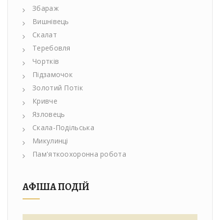
Збараж
Вишнівець
Скалат
Теребовля
Чортків
Підзамочок
Золотий Потік
Кривче
Язловець
Скала-Подільська
Микулинці
Пам'яткоохоронна робота
АФІША ПОДІЙ