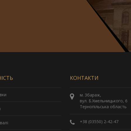
НІСТЬ
КОНТАКТИ
вки
м. Збараж,
вул. Б.Хмельницького, 6
Тернопільська область
и
+38 (03550) 2-42-47
валі