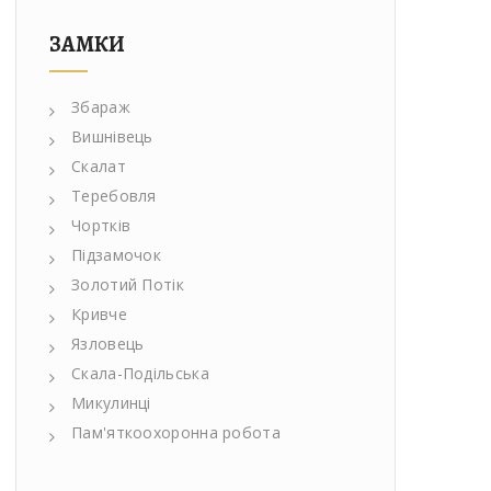
ЗАМКИ
Збараж
Вишнівець
Скалат
Теребовля
Чортків
Підзамочок
Золотий Потік
Кривче
Язловець
Скала-Подільська
Микулинці
Пам'яткоохоронна робота