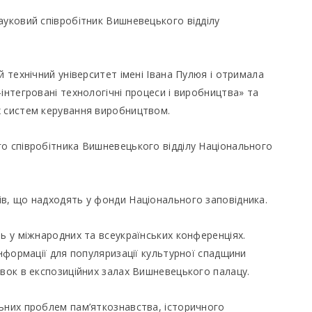
уковий співробітник Вишневецького відділу
й технічний університет імені Івана Пулюя і отримала
інтегровані технологічні процеси і виробництва» та
х систем керування виробництвом.
о співробітника Вишневецького відділу Національного
ів, що надходять у фонди Національного заповідника.
ь у міжнародних та всеукраїнських конференціях.
інформації для популяризації культурної спадщини
авок в експозиційних залах Вишневецького палацу.
льних проблем пам’яткознавства, історичного