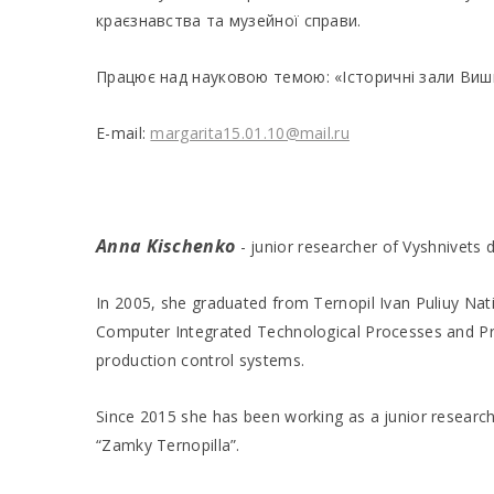
краєзнавства та музейної справи.
Працює над науковою темою: «Історичні зали Вишн
E-mail:
margarita15.01.10@mail.ru
Anna Kischenko
- junior researcher of Vyshnivets 
In 2005, she graduated from Ternopil Ivan Puliuy Nati
Computer Integrated Technological Processes and Pro
production control systems.
Since 2015 she has been working as a junior researc
“Zamky Ternopilla”.