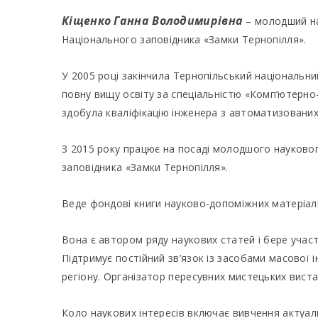
Кіщенко Ганна Володимирівна
– молодший на
Національного заповідника «Замки Тернопілля».
У 2005 році закінчила Тернопільський національни
повну вищу освіту за спеціальністю «Комп’ютерно-
здобула кваліфікацію інженера з автоматизовани
З 2015 року працює на посаді молодшого науковог
заповідника «Замки Тернопілля».
Веде фондові книги науково-допоміжних матеріал
Вона є автором ряду наукових статей і бере участ
Підтримує постійний зв’язок із засобами масової 
регіону. Організатор пересувних мистецьких вист
Коло наукових інтересів включає вивчення актуа