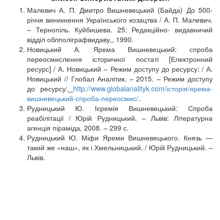
Малевич А. П. Дмитро Вишневецький (Байда) До 500-
річчя виникнення Українського козацтва / А. П. Малевич.
– Тернопіль. Куйбишева. 25: Редакційно- видавничий
відділ облполіграфвидаву,, 1990.
Новицький А. Ярема Вишневецький: спроба
переосмислення історичної постаті [Електронний
ресурс] / А. Новицький – Режим доступу до ресурсу: / А.
Новицький // Глобал Аналітик. – 2015. – Режим доступу
до ресурсу:
http://www.globalanalityk.com/історія/ярема-
вишневецький-спроба-переосмис/
.
Рудницький Ю. Ієремія Вишневецький: Спроба
реабілітації / Юрій Рудницький. – Львів: Літературна
агенція піраміда, 2008. – 299 с.
Рудницький Ю. Міфи Яреми Вишневецького. Князь —
такий же «наш», як і Хмельницький. / Юрій Рудницький. –
Львів.