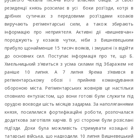
резиденції князь розсилає в усі боки роз’їзди, котрі в
дрібних сутичках з передовими роз’їздами козаків
виручають регіментарські сили, а також збирають
інформацію про неприятеля. Активні дії «вишневчан»
породжують у козаків чутки, ніби з Вишневецьким
прибуло щонайменше 15 тисяч вояків, і змушені їх відійти
до основних сил. Поступає інформація про те, що Б.
Хмельницький з’явиться з усіма силами під Збаражем не
раніше 10 липня. А 7 липня Ярема з’явився в
регіментарському обозі і прийняв командування
обороною міста. Регіментарських жовнірів це настільки
сповнило ентузіастом, що вони готові були служити під
орудою воєводи шість місяців задарма. За наполяганнями
князя, посилилися фортифікаційні роботи, розпочалася
додаткова заготівля харчів. В усі сторони були розіслані
під’їзди. Доки була можливість стримувати козацькі й
татарські війська, що надходили. 10 липня Вишневецький