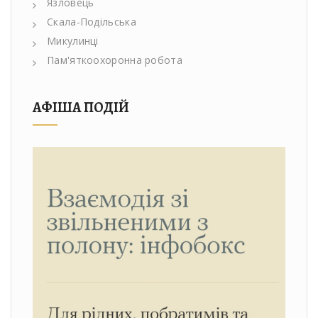
Язловець
Скала-Подільська
Микулинці
Пам'яткоохоронна робота
АФІША ПОДІЙ