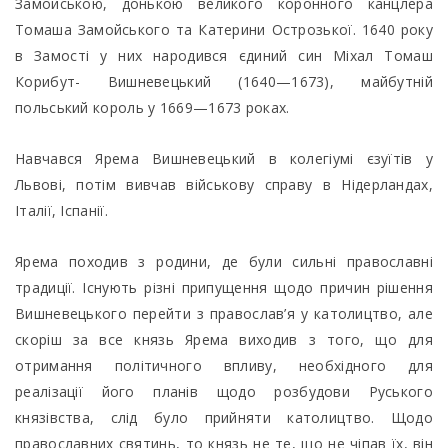
Замойською, донькою великого коронного канцлера
Томаша Замойського та Катерини Острозької. 1640 року
в Замості у них народився єдиний син Міхал Томаш
Корибут- Вишневецький (1640—1673), майбутній
польський король у 1669—1673 роках.
Навчався Ярема Вишневецький в колегіумі єзуїтів у
Львові, потім вивчав військову справу в Нідерландах,
Італії, Іспанії.
Ярема походив з родини, де були сильні православні
традиції. Існують різні припущення щодо причин рішення
Вишневецького перейти з православ’я у католицтво, але
скоріш за все князь Ярема виходив з того, що для
отримання політичного впливу, необхідного для
реалізації його планів щодо розбудови Руського
князівства, слід було прийняти католицтво. Щодо
православних святинь, то князь не те, що не чіпав їх, він