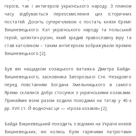
героїв, так і антигероїв українського народу. З плином
часу відбувається переосмислення цих історичних
постатей. Досить суперечливою є постать князя Єремії
Вишневецького. Кат українського народу та польський
герой, шляхтич-русин, який зрадив православну віру та
став католиком – таким антигероєм зображували Ієремію
Вишневецького [2].
Був він нащадком козацького ватажка Дмитра Байди-
Вишневецького, засновника Запорозької Січі. Незадовго
перед повстанням Богдана Хмельницького в самого
Яреми склалися добрі стосунки з українськими козаками.
Принаймні вони разом ходили походами на татар у 40-х
рр. ХVІІ ст. Й водночас це — «гроза козаків» [2].
Байда Вишневецький походить з відомих на Україні князів
Вишневецьких, які колись були гарячими патріотами