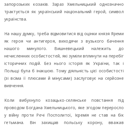
запорозьких козаків. Зараз Хмельницький однозначно
трактується як український національний герой, символ
українства.
На нашу думку, треба відмовитися від оцінки князя Яреми
як героя чи антигероя, виходячи з вузького бачення
нашого минулого. Вишневецький належить до
нечисленних особистостей, які зуміли вплинути на перебіг
історичних подій. Без нього історія як України, так і
Польщі була б інакшою. Тому діяльність цієї особистості
(зі всіма її плюсами й мінусами) заслуговує на серйозне
вивчення.
Коли вибухнуло козацько-селянське повстання під
проводом Богдана Хмельницького, яке згодом переросло
у війну проти Речі Посполитої, Ієремія не став на бік
гетьмана. Він захищав польську корону, вважав