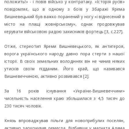
положить!» - і повів військо у контратаку. «Історія русів»
повідомляє, що в одному з боїв у Збаражі Ярема
Вишневецький був важко поранений у ногу «і віднесений в
місто на плащі жовнірському», однак продовжував
керувати військовою радою захисників фортець [3, с.227].
Отже, стереотип Яреми Вишневецького, як антигероя,
ворога українського народу давно пора стерти з нашої
історії. В своїх земельних володіннях він не чинив ніяких
утисків своїм підданим. Його край, що називався
Вишневеччиною, активно розвивався [2].
За 16 років існування «України-Вишневеччини»
чисельність населення краю збільшилася з 4,5 тисяч до
230 тисяч чоловік.
Князь впроваджував пільги для новоприбулих поселян,
активно заохочував ремесла. Відбивши у магната Адама