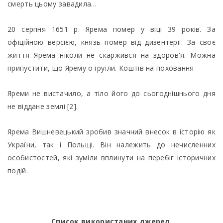
смерть цьому завадила…
20 серпня 1651 р. Ярема помер у віці 39 років. За
офіційною версією, князь помер від дизентерії. За своє
життя Ярема ніколи не скаржився на здоров'я. Можна
припустити, що Ярему отруїли. Коштів на поховання
Яреми не вистачило, а тіло його до сьогоднішнього дня
не віддане землі [2].
Ярема Вишневецький зробив значний внесок в історію як
України, так і Польщі. Він належить до нечисленних
особистостей, які зуміли вплинути на перебіг історичних
подій.
Список використаних джерел.