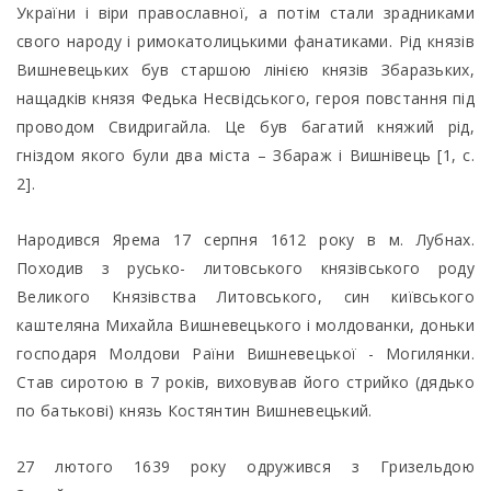
України і віри православної, а потім стали зрадниками
свого народу і римокатолицькими фанатиками. Рід князів
Вишневецьких був старшою лінією князів Збаразьких,
нащадків князя Федька Несвідського, героя повстання під
проводом Свидригайла. Це був багатий княжий рід,
гніздом якого були два міста – Збараж і Вишнівець [1, с.
2].
Народився Ярема 17 серпня 1612 року в м. Лубнах.
Походив з русько- литовського князівського роду
Великого Князівства Литовського, син київського
каштеляна Михайла Вишневецького і молдованки, доньки
господаря Молдови Раїни Вишневецької - Могилянки.
Став сиротою в 7 років, виховував його стрийко (дядько
по батькові) князь Костянтин Вишневецький.
27 лютого 1639 року одружився з Гризельдою