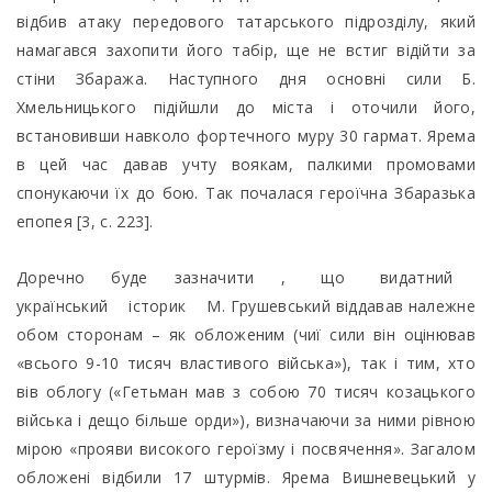
відбив атаку передового татарського підрозділу, який
намагався захопити його табір, ще не встиг відійти за
стіни Збаража. Наступного дня основні сили Б.
Хмельницького підійшли до міста і оточили його,
встановивши навколо фортечного муру 30 гармат. Ярема
в цей час давав учту воякам, палкими промовами
спонукаючи їх до бою. Так почалася героїчна Збаразька
епопея [3, с. 223].
Доречно буде зазначити , що видатний
український історик М. Грушевський віддавав належне
обом сторонам – як обложеним (чиї сили він оцінював
«всього 9-10 тисяч властивого війська»), так і тим, хто
вів облогу («Гетьман мав з собою 70 тисяч козацького
війська і дещо більше орди»), визначаючи за ними рівною
мірою «прояви високого героїзму і посвячення». Загалом
обложені відбили 17 штурмів. Ярема Вишневецький у