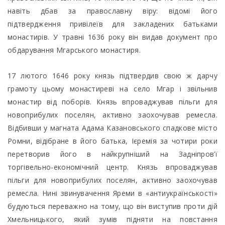
навіть дбав за православну віру: відомі його
підтвердження привілеїв для закладених батьками
монастирів. У травні 1636 року він видав документ про
обдарування Мгарського монастиря.
17 лютого 1646 року князь підтвердив свою ж дарчу
грамоту цьому монастиреві на село Мгар і звільнив
монастир від поборів. Князь впроваджував пільги для
новоприбулих поселян, активно заохочував ремесла.
Відбивши у магната Адама Казановського спадкове місто
Ромни, відібране в його батька, Ієремія за чотири роки
перетворив його в найкрупніший на Задніпров’ї
торгівельно-економічний центр. Князь впроваджував
пільги для новоприбулих поселян, активно заохочував
ремесла. Нині звинувачення Яреми в «антиукраїнськості»
будуються переважно на тому, що він виступив проти дій
Хмельницького, який зумів підняти на повстання