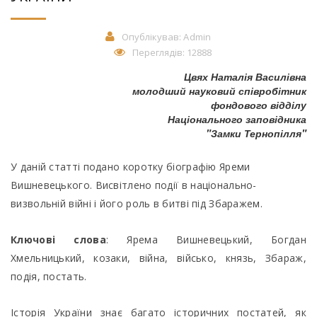
Опублікував:
Admin
Переглядів: 12888
Цвях Наталія Василівна
молодший науковий співробітник
фондового відділу
Національного заповідника
"Замки Тернопілля"
У даній статті подано коротку біографію Яреми
Вишневецького. Висвітлено події в національно-
визвольній війні і його роль в битві під Збаражем.
Ключові слова
: Ярема Вишневецький, Богдан
Хмельницький, козаки, війна, військо, князь, Збараж,
подія, постать.
Історія України знає багато історичних постатей, як