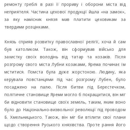
ремонту греблі в разі її прориву і оборони міста від
неприятеля. Частина цехової продукції йшла «на замок»,
за яку намісник князя мав платити цеховикам за
твердими розцінками.
Князь сприяв розвитку православної релігії, хоча й сам
був католиком. Також, він сформував військо для
захистку своїх володінь від татар та козаків. Після
розгрому свого міста Лубни козаками, Ярема починає їм
мститися. Помста була дуже жорстокою. Людину, яка
керувала повстанцями під час розгрому Лубен, було
посаджено на палю. Після битви під Берестечком,
політичне становище Яреми могло б покращитися, він міг
би відновити становище своїх земель, таким, яким воно
було до Національно-визвольної революції під проводом
Б. Хмельницького. Також, він міг би втілити свої плани
щодо створення Руського князівства. Проте рання його