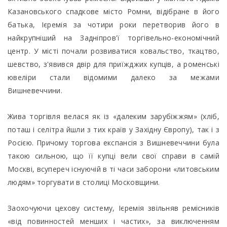
Казановського спадкове місто Ромни, відібране в його
батька, Ієремія за чотири роки перетворив його в
найкрупніший на Задніпров'ї торгівельно-економічний
центр. У місті почали розвиватися ковальство, ткацтво,
шевство, з'явився двір для приїжджих купців, а роменські
ювеліри стали відомими далеко за межами
Вишневеччини.
Жива торгівля велася як із «далеким зарубіжжям» (хліб,
поташ і селітра йшли з тих країв у Західну Європу), так і з
Росією. Причому торгова експансія з Вишневеччини була
такою сильною, що її купці вели свої справи в самій
Москві, всупереч існуючій в ті часи заборони «литовським
людям» торгувати в столиці Московщини.
Заохочуючи цехову систему, Ієремія звільняв ремісників
«від повинностей менших і частих», за виключенням