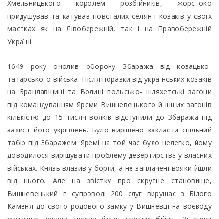
Хмельницького королем розбійників, жорстоко
придушував та катував повсталих селян і козаків у своїх
маєтках як на Лівобережній, так і на Правобережній
Україні.
1649 року очолив оборону Збаража від козацько-
татарського війська. Після поразки від українських козаків
на Брацлавщині та Волині польсько- шляхетські загони
під командуванням Яреми Вишневецького й інших загонів
кількістю до 15 тисяч вояків відступили до Збаража під
захист його укріплень. Було вирішено закласти спільний
табір під Збаражем. Яремі на той час було нелегко, йому
доводилося вирішувати проблему дезертирства у власних
військах. Князь влазив у борги, а не заплачені вояки йшли
від нього. Але на звістку про скрутне становище,
Вишневецький в супроводі 200 слуг вирушає з Білого
Каменя до свого родового замку у Вишневці на воєводу
руського чекала тисяча його власних бійців. Зі своєї