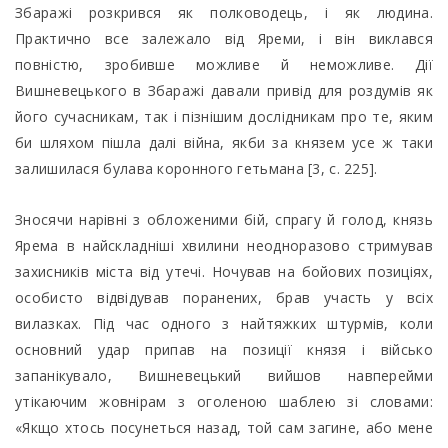
Збаражі розкрився як полководець, і як людина.
Практично все залежало від Яреми, і він виклався
повністю, зробивше можливе й неможливе. Дії
Вишневецького в Збаражі давали привід для роздумів як
його сучасникам, так і пізнішим дослідникам про те, яким
би шляхом пішла далі війна, якби за князем усе ж таки
залишилася булава коронного гетьмана [3, с. 225].
Зносячи нарівні з обложеними бій, спрагу й голод, князь
Ярема в найскладніші хвилини неодноразово стримував
захисників міста від утечі. Ночував на бойових позиціях,
особисто відвідував поранених, брав участь у всіх
вилазках. Під час одного з найтяжких штурмів, коли
основний удар припав на позиції князя і військо
запанікувало, Вишневецький вийшов навперейми
утікаючим жовнірам з оголеною шаблею зі словами:
«Якщо хтось посунеться назад, той сам загине, або мене