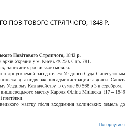
О ПОВІТОВОГО СТРЯПЧОГО, 1843 Р.
кого Повітового Стряпчого, 1843 р.
рхів України у м. Києві. Ф.250. Спр. 781.
ів, написаних
росій
ською мовою.
о о допускаемой заседателем Уездного Суда Синегуловым
Мнишека для подвержения администрации за долги Санкт-
у Уездному Казначейству в сумне 80 568 р 3 к серебром.
а вишневецького маєтку Кароля Філіпа Мнішека (17 – 1846
ні платіжки.
евецького маєтку після входження волинських земель до
Повернутися