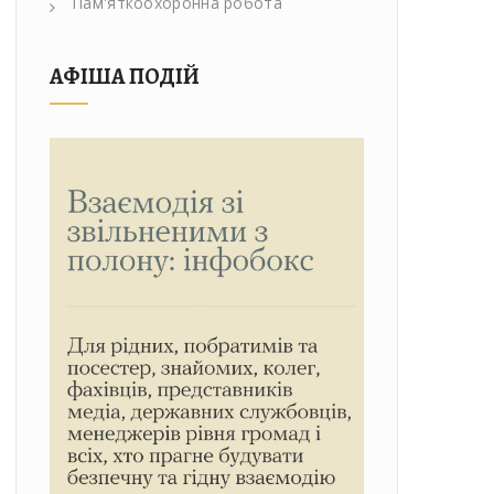
Пам'яткоохоронна робота
АФІША ПОДІЙ