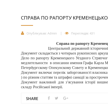
СПРАВА ПО РАПОРТУ КРЕМЕНЕЦЬКОГ
Опублікував:
Admin
Переглядів: 431
Справа по рапорту Кременець
Центральний державний історичний а
Документ складається з
чоти
рьох рукописних аркуш
Дело по рапорту Кременецкого Уездного Стряпчог
медлительности в описании имения Графа Карла 
Петербургскому Опекунскому Совету и Кременецком
Документ включає перелік заборгованості власник
) по різним статтям та штрафні санкції за простроче
Документ важливий для з’ясування історії вишн
складу Російської імперії.
SHARE