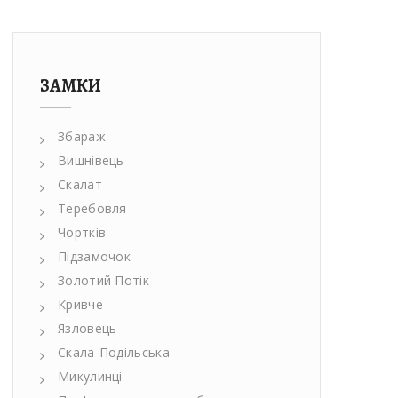
ЗАМКИ
Збараж
Вишнівець
Скалат
Теребовля
Чортків
Підзамочок
Золотий Потік
Кривче
Язловець
Скала-Подільська
Микулинці