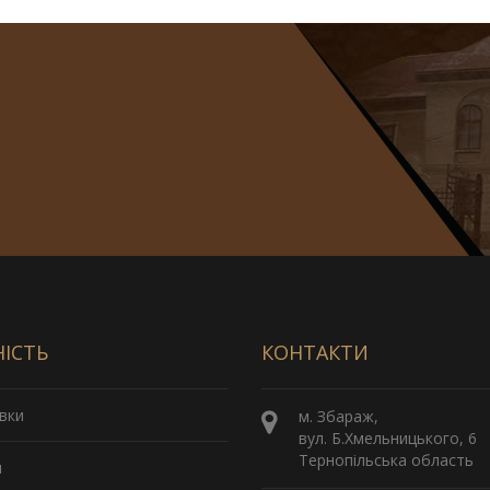
НІСТЬ
КОНТАКТИ
вки
м. Збараж,
вул. Б.Хмельницького, 6
Тернопільська область
и