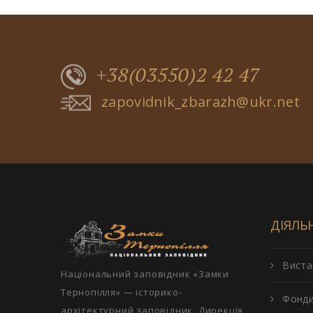
+38(03550)2 42 47
zapovidnik_zbarazh@ukr.net
ДІЯЛЬ
Виста
Національний заповідник «Замки
Тернопілля» — історико-
Фонд
архітектурний заповідник. Дирекція